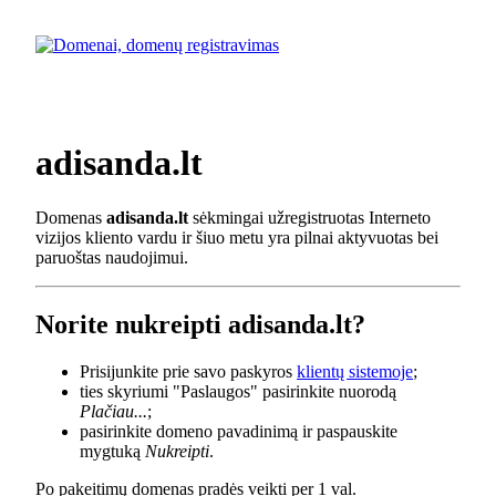
adisanda.lt
Domenas
adisanda.lt
sėkmingai užregistruotas Interneto
vizijos kliento vardu ir šiuo metu yra pilnai aktyvuotas bei
paruoštas naudojimui.
Norite nukreipti adisanda.lt?
Prisijunkite prie savo paskyros
klientų sistemoje
;
ties skyriumi "Paslaugos" pasirinkite nuorodą
Plačiau...
;
pasirinkite domeno pavadinimą ir paspauskite
mygtuką
Nukreipti
.
Po pakeitimų domenas pradės veikti per 1 val.