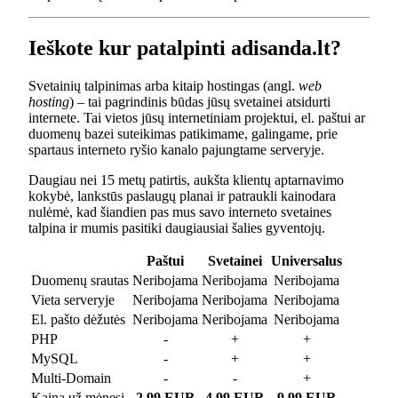
Ieškote kur patalpinti adisanda.lt?
Svetainių talpinimas arba kitaip hostingas (angl.
web
hosting
) – tai pagrindinis būdas jūsų svetainei atsidurti
internete. Tai vietos jūsų internetiniam projektui, el. paštui ar
duomenų bazei suteikimas patikimame, galingame, prie
spartaus interneto ryšio kanalo pajungtame serveryje.
Daugiau nei 15 metų patirtis, aukšta klientų aptarnavimo
kokybė, lankstūs paslaugų planai ir patraukli kainodara
nulėmė, kad šiandien pas mus savo interneto svetaines
talpina ir mumis pasitiki daugiausiai šalies gyventojų.
Paštui
Svetainei
Universalus
Duomenų srautas
Neribojama
Neribojama
Neribojama
Vieta serveryje
Neribojama
Neribojama
Neribojama
El. pašto dėžutės
Neribojama
Neribojama
Neribojama
PHP
-
+
+
MySQL
-
+
+
Multi-Domain
-
-
+
Kaina už mėnesį
2.99 EUR
4.99 EUR
9.99 EUR