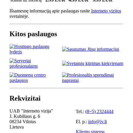
Išsamesnę informaciją apie paslaugas rasite
Interneto vizijos
svetainėje.
Kitos paslaugos
Rekvizitai
UAB "Interneto vizija"
Tel.:
(8~5) 2324444
J. Kubiliaus g. 6
08234 Vilnius
El. p.:
info@iv.lt
Lietuva
Klientų sistema